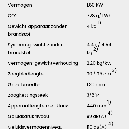
Vermogen
1.80 kW
CO2
728 g/kWh
1)
Gewicht apparaat zonder
4 kg
brandstof
Systeemgewicht zonder
4.47 / 4.54
2)
brandstof
kg
Vermogen-gewichtverhouding
2.20 kg/kW
3)
Zaagbladlengte
30 / 35 cm
Groefbreedte
1.30 mm
Zaagkettingsteek
3/8″P
1)
Apparaatlengte met klauw
440 mm
4)
Geluidsdrukniveau
99 dB(A)
4)
Geluidsvermogenniveau
110 dB(A)