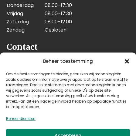
Donderdag
08:00–17:30
Vrijdag
08:00–17:30
Zaterdag
08:00–12:00
Zondag
Gesloten
Contact
Seeleman & Hoogendoorn
Beheer toestemming
Nijverheidsweg 7
Om de beste ervaringen te bieden, gebruiken wij technologieën
3628 GD Kockengen
zoals cookies om informatie over je apparaat op te slaan en/of te
Nederland
raadplegen. Door in te stemmen met deze technologieën kunnen
wij gegevens zoals surfgedrag of unieke ID's op deze site
verwerken. Als je geen toestemming geeft of uw toestemming
+31 (0)346 242 114
intrekt, kan dit een nadelige invloed hebben op bepaalde functies
info@seehoo.nl
en mogelijkheden.
Beheer diensten
Accepteren