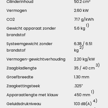
Cilinderinhoud
50.2 cm³
Vermogen
2.60 kW
CO2
717 g/kWh
1)
Gewicht apparaat zonder
5.6 kg
brandstof
Systeemgewicht zonder
6.38 / 6.51
2)
brandstof
kg
Vermogen-gewichtverhouding
2.20 kg/kW
3)
Zaagbladlengte
35 / 40 cm
Groefbreedte
1.30 mm
Zaagkettingsteek
.325″
1)
Apparaatlengte met klauw
450 mm
4)
Geluidsdrukniveau
103 dB(A)