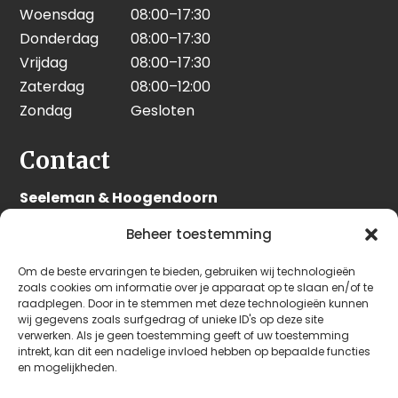
Woensdag
08:00–17:30
Donderdag
08:00–17:30
Vrijdag
08:00–17:30
Zaterdag
08:00–12:00
Zondag
Gesloten
Contact
Seeleman & Hoogendoorn
Nijverheidsweg 7
Beheer toestemming
3628 GD Kockengen
Nederland
Om de beste ervaringen te bieden, gebruiken wij technologieën
zoals cookies om informatie over je apparaat op te slaan en/of te
raadplegen. Door in te stemmen met deze technologieën kunnen
+31 (0)346 242 114
wij gegevens zoals surfgedrag of unieke ID's op deze site
info@seehoo.nl
verwerken. Als je geen toestemming geeft of uw toestemming
intrekt, kan dit een nadelige invloed hebben op bepaalde functies
en mogelijkheden.