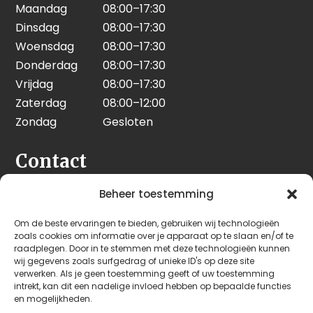
Maandag
08:00–17:30
Dinsdag
08:00–17:30
Woensdag
08:00–17:30
Donderdag
08:00–17:30
Vrijdag
08:00–17:30
Zaterdag
08:00–12:00
Zondag
Gesloten
Contact
Seeleman & Hoogendoorn
Beheer toestemming
Nijverheidsweg 7
Om de beste ervaringen te bieden, gebruiken wij technologieën
3628 GD Kockengen
zoals cookies om informatie over je apparaat op te slaan en/of te
Nederland
raadplegen. Door in te stemmen met deze technologieën kunnen
wij gegevens zoals surfgedrag of unieke ID's op deze site
verwerken. Als je geen toestemming geeft of uw toestemming
+31 (0)346 242 114
intrekt, kan dit een nadelige invloed hebben op bepaalde functies
info@seehoo.nl
en mogelijkheden.