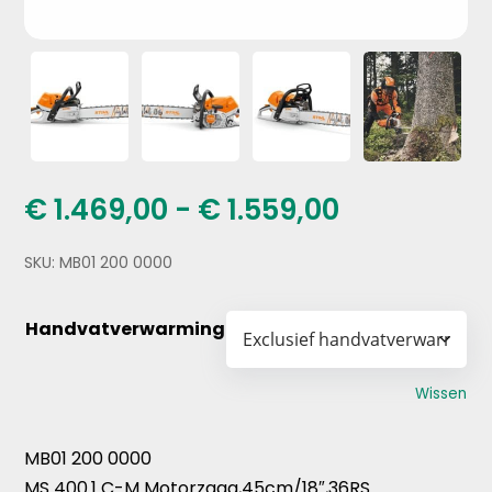
Prijsklasse
€
1.469,00
-
€
1.559,00
€ 1.469,00
tot
SKU:
MB01 200 0000
€ 1.559,00
Handvatverwarming
Wissen
MB01 200 0000
MS 400.1 C-M Motorzaag,45cm/18″,36RS