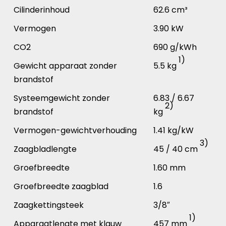
Cilinderinhoud
62.6 cm³
Vermogen
3.90 kW
CO2
690 g/kWh
1)
Gewicht apparaat zonder
5.5 kg
brandstof
Systeemgewicht zonder
6.83 / 6.67
2)
brandstof
kg
Vermogen-gewichtverhouding
1.41 kg/kW
3)
Zaagbladlengte
45 / 40 cm
Groefbreedte
1.60 mm
Groefbreedte zaagblad
1.6
Zaagkettingsteek
3/8″
1)
Apparaatlengte met klauw
457 mm