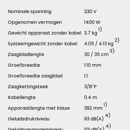
Nominale spanning
230 V
Opgenomen vermogen
1400 W
1)
Gewicht apparaat zonder kabel
3.7 kg
2)
Systeemgewicht zonder kabel
4.05 / 4.13 kg
3)
Zaagbladlengte
30 / 35 cm
Groefbreedte
1.10 mm
Groefbreedte zaagblad
1.1
Zaagkettingsteek
3/8″P
Kabellengte
0.4 m
1)
Apparaatlengte met klauw
392 mm
4)
Geluidsdrukniveau
93 dB(A)
4)
Geluidsvermogenniveau
101 dB(A)