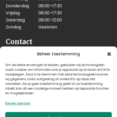
Donderdag
08:00–17:30
Vrijdag
08:00–17:30
Zaterdag
08:00–12:00
Zondag
Gesloten
Contact
Seeleman & Hoogendoorn
Beheer toestemming
Nijverheidsweg 7
Om de beste ervaringen te bieden, gebruiken wij technologieën
3628 GD Kockengen
zoals cookies om informatie over je apparaat op te slaan en/of te
Nederland
raadplegen. Door in te stemmen met deze technologieën kunnen
wij gegevens zoals surfgedrag of unieke ID's op deze site
verwerken. Als je geen toestemming geeft of uw toestemming
+31 (0)346 242 114
intrekt, kan dit een nadelige invloed hebben op bepaalde functies
info@seehoo.nl
en mogelijkheden.
Beheer diensten