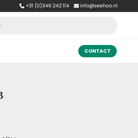
+31 (0)346 242 114
info@seehoo.nl
CONTACT
B