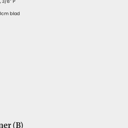
 3/8″ P
0cm blad
ner (B)