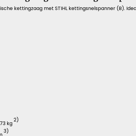
ische kettingzaag met STIHL kettingsnelspanner (B). Id
2)
4.73 kg
3)
cm