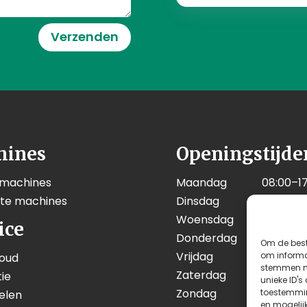
Verzenden
hines
Openingstijde
 machines
Maandag
08:00–17
kte machines
Dinsdag
08:00–17
Woensdag
08:00–17
ice
Donderdag
08:00–17
Om de best
Vrijdag
08:00–17
om informat
oud
stemmen me
Zaterdag
08:00–12
ie
unieke ID's
Zondag
Geslote
toestemmin
elen
en mogelij