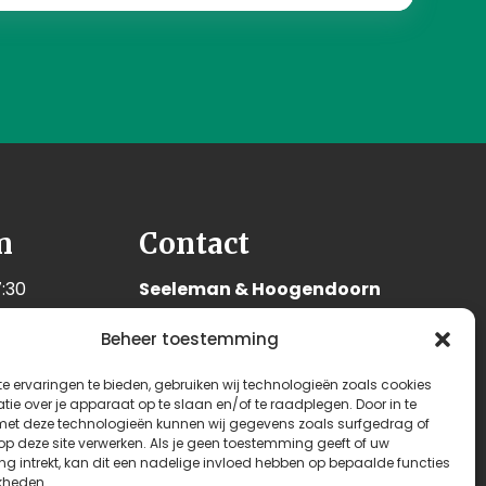
n
Contact
:30
Seeleman & Hoogendoorn
:30
Nijverheidsweg 7
Beheer toestemming
:30
3628 GD Kockengen
:30
Nederland
e ervaringen te bieden, gebruiken wij technologieën zoals cookies
:30
ie over je apparaat op te slaan en/of te raadplegen. Door in te
+31 (0)346 242 114
t deze technologieën kunnen wij gegevens zoals surfgedrag of
:00
 op deze site verwerken. Als je geen toestemming geeft of uw
info@seehoo.nl
n
g intrekt, kan dit een nadelige invloed hebben op bepaalde functies
kheden.