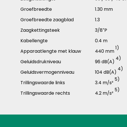
Groefbreedte
1.30 mm
Groefbreedte zaagblad
1.3
Zaagkettingsteek
3/8″P
Kabellengte
0.4 m
1)
Apparaatlengte met klauw
440 mm
4)
Geluidsdrukniveau
96 dB(A)
4)
Geluidsvermogenniveau
104 dB(A)
5)
Trillingswaarde links
3.4 m/s²
5)
Trillingswaarde rechts
4.2 m/s²