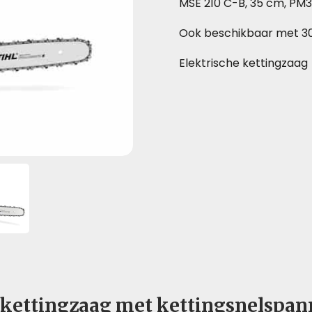
MSE 210 C-B, 35 cm, PM3,
Ook beschikbaar met 3
Elektrische kettingzaag
 kettingzaag met kettingsnelspan