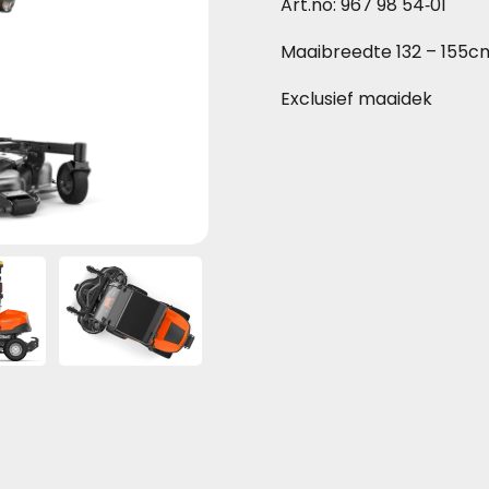
Art.no: 967 98 54‑01
Maaibreedte 132 – 155c
Exclusief maaidek