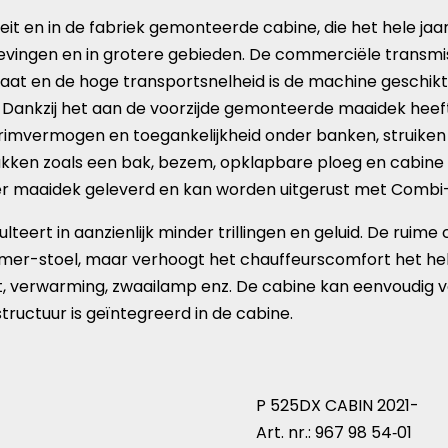
it en in de fabriek gemonteerde cabine, die het hele j
evingen en in grotere gebieden. De commerciële transmi
aat en de hoge transportsnelheid is de machine geschikt v
Dankzij het aan de voorzijde gemonteerde maaidek heeft
trimvermogen en toegankelijkheid onder banken, struiken
tukken zoals een bak, bezem, opklapbare ploeg en cabine
der maaidek geleverd en kan worden uitgerust met Combi
teert in aanzienlijk minder trillingen en geluid. De ruime
r-stoel, maar verhoogt het chauffeurscomfort het hele j
 verwarming, zwaailamp enz. De cabine kan eenvoudig va
tructuur is geïntegreerd in de cabine.
P 525DX CABIN 2021-
Art. nr.: 967 98 54‑01