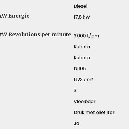
Diesel
 kW Energie
17,8 kW
 kW Revolutions per minute
3.000 t/pm
Kubota
Kubota
D1105
1.123 cm³
3
Vloeibaar
Druk met oliefilter
Ja