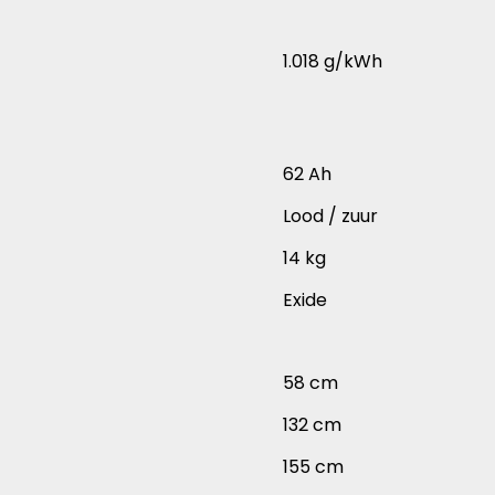
1.018 g/kWh
62 Ah
Lood / zuur
14 kg
Exide
58 cm
132 cm
155 cm