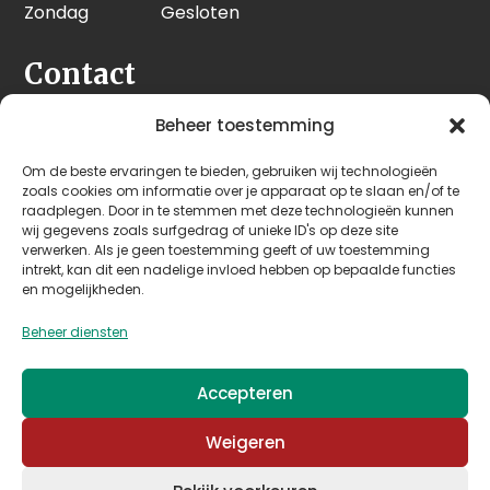
Zondag
Gesloten
Contact
Seeleman & Hoogendoorn
Beheer toestemming
Nijverheidsweg 7
Om de beste ervaringen te bieden, gebruiken wij technologieën
3628 GD Kockengen
zoals cookies om informatie over je apparaat op te slaan en/of te
Nederland
raadplegen. Door in te stemmen met deze technologieën kunnen
wij gegevens zoals surfgedrag of unieke ID's op deze site
verwerken. Als je geen toestemming geeft of uw toestemming
+31 (0)346 242 114
intrekt, kan dit een nadelige invloed hebben op bepaalde functies
info@seehoo.nl
en mogelijkheden.
Beheer diensten
Accepteren
© 2026 Seeleman & Hoogendoorn - Mede mogelijk
Weigeren
gemaakt door
Arimpex B.V.