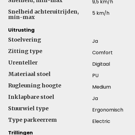
Snelheid, min-max
9,5 km/h
Snelheid achteruitrijden,
5 km/h
min-max
Uitrusting
Stoelvering
Ja
Zitting type
Comfort
Urenteller
Digitaal
Materiaal stoel
PU
Rugleuning hoogte
Medium
Inklapbare stoel
Ja
Stuurwiel type
Ergonomisch
Type parkeerrem
Electric
Trillingen