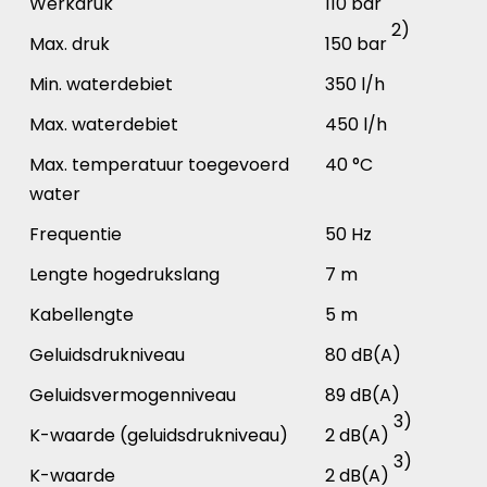
Werkdruk
110 bar
2)
Max. druk
150 bar
Min. waterdebiet
350 l/h
Max. waterdebiet
450 l/h
Max. temperatuur toegevoerd
40 °C
water
Frequentie
50 Hz
Lengte hogedrukslang
7 m
Kabellengte
5 m
Geluidsdrukniveau
80 dB(A)
Geluidsvermogenniveau
89 dB(A)
3)
K-waarde (geluidsdrukniveau)
2 dB(A)
3)
K-waarde
2 dB(A)