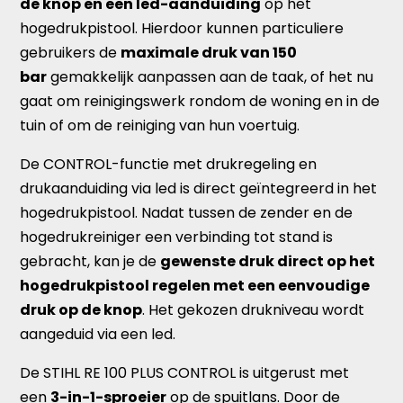
de knop en een led-aanduiding
op het
hogedrukpistool. Hierdoor kunnen particuliere
gebruikers de
maximale druk van 150
bar
gemakkelijk aanpassen aan de taak, of het nu
gaat om reinigingswerk rondom de woning en in de
tuin of om de reiniging van hun voertuig.
De CONTROL-functie met drukregeling en
drukaanduiding via led is direct geïntegreerd in het
hogedrukpistool. Nadat tussen de zender en de
hogedrukreiniger een verbinding tot stand is
gebracht, kan je de
gewenste druk direct op het
hogedrukpistool regelen met een eenvoudige
druk op de knop
. Het gekozen drukniveau wordt
aangeduid via een led.
De STIHL RE 100 PLUS CONTROL is uitgerust met
een
3-in-1-sproeier
op de spuitlans. Door de