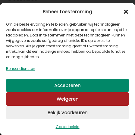
Seeleman & Hoogendoorn
Beheer toestemming
Nijverheidsweg 7
Om de beste ervaringen te bieden, gebruiken wij technologieën
3628 GD Kockengen
zoals cookies om informatie over je apparaat op te slaan en/of te
Nederland
raadplegen. Door in te stemmen met deze technologieën kunnen
wij gegevens zoals surfgedrag of unieke ID's op deze site
verwerken. Als je geen toestemming geeft of uw toestemming
+31 (0)346 242 114
intrekt, kan dit een nadelige invloed hebben op bepaalde functies
info@seehoo.nl
en mogelijkheden.
Beheer diensten
Accepteren
© 2026 Seeleman & Hoogendoorn - Mede mogelijk
Weigeren
gemaakt door
Arimpex B.V.
Bekijk voorkeuren
Algemene voorwaarden
–
Privacy & cookies
Cookiebeleid