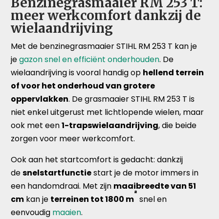
Benzinegrasmaaier RM 253 T:
meer werkcomfort dankzij de
wielaandrijving
Met de benzinegrasmaaier STIHL RM 253 T kan je
je
gazon snel en efficiënt onderhouden
. De
wielaandrijving is vooral handig op
hellend terrein
of voor het onderhoud van grotere
oppervlakken
. De grasmaaier STIHL RM 253 T is
niet enkel uitgerust met lichtlopende wielen, maar
ook met een
1-trapswielaandrijving
, die beide
zorgen voor meer werkcomfort.
Ook aan het startcomfort is gedacht: dankzij
de
snelstartfunctie
start je de motor immers in
een handomdraai. Met zijn
maaibreedte van 51
²
cm
kan je
terreinen tot 1800 m
snel en
eenvoudig
maaien
.