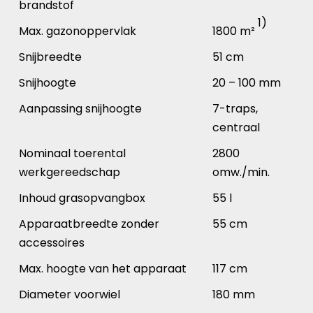
brandstof
1)
Max. gazonoppervlak
1800 m²
Snijbreedte
51 cm
Snijhoogte
20 – 100 mm
Aanpassing snijhoogte
7-traps,
centraal
Nominaal toerental
2800
werkgereedschap
omw./min.
Inhoud grasopvangbox
55 l
Apparaatbreedte zonder
55 cm
accessoires
Max. hoogte van het apparaat
117 cm
Diameter voorwiel
180 mm