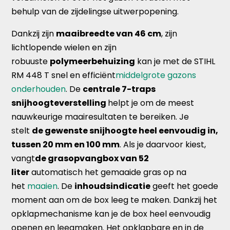
behulp van de zijdelingse uitwerpopening.
Dankzij zijn
maaibreedte van 46 cm
, zijn
lichtlopende wielen en zijn
robuuste
polymeerbehuizing
kan je met de STIHL
RM 448 T snel en efficiënt
middelgrote gazons
onderhouden
. De
centrale 7-traps
snijhoogteverstelling
helpt je om de meest
nauwkeurige maairesultaten te bereiken. Je
stelt
de gewenste snijhoogte heel eenvoudig in,
tussen 20 mm en 100 mm
. Als je daarvoor kiest,
vangt
de grasopvangbox van 52
liter
automatisch het gemaaide gras op na
het
maaien
. De
inhoudsindicatie
geeft het goede
moment aan om de box leeg te maken. Dankzij het
opklapmechanisme kan je de box heel eenvoudig
openen en leegmaken. Het opklapbare en in de