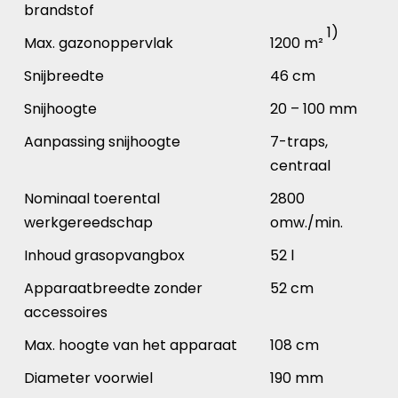
brandstof
1)
Max. gazonoppervlak
1200 m²
Snijbreedte
46 cm
Snijhoogte
20 – 100 mm
Aanpassing snijhoogte
7-traps,
centraal
Nominaal toerental
2800
werkgereedschap
omw./min.
Inhoud grasopvangbox
52 l
Apparaatbreedte zonder
52 cm
accessoires
Max. hoogte van het apparaat
108 cm
Diameter voorwiel
190 mm