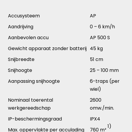
Accusysteem
AP
Aandrijving
0 – 6 km/h
Aanbevolen accu
AP 500 S
Gewicht apparaat zonder batterij
45 kg
Snijbreedte
51 cm
Snijhoogte
25 – 100 mm
Aanpassing snijhoogte
6-traps (per
wiel)
Nominaal toerental
2600
werkgereedschap
omw./min.
IP-beschermingsgraad
IPX4
1)
Max. oppervlakte per acculading
760 m²