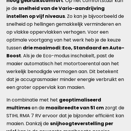
hoog gebruikscomfort
. Op het comfortstuur kan
je de
snelheid van de Vario-aandrijving
instellen op vijf niveaus
. Zo kan je bijvoorbeeld de
snelheid op hellingen gemakkelijk verminderen en
op vlakke oppervlakken verhogen. Voor een
optimale voortgang van het werk heb je de keuze
tussen
drie maaimodi: Eco, Standaard en Auto-
Boost
. Als je de Eco-modus inschakelt, past de
maaier automatisch het motortoerental aan het
werkelijk benodigde vermogen aan. Dit betekent
dat je accugrasmaaier minder energie verbruikt en
een groter oppervlak kan maaien.
In combinatie met het
geoptimaliseerd
multimes
en de
maaibreedte van 51 cm
zorgt de
STIHL RMA 7 RV ervoor dat je bijzonder efficiënt kan
maaien. Dankzij de
snijhoogteverstelling per