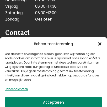
Vrijdag
08:00–17:30
Zaterdag
08:00–12:00
Zondag
Gesloten
Contact
Seeleman & Hoogendoorn
Beheer toestemming
Nijverheidsweg 7
Om de beste ervaringen te bieden, gebruiken wij technologieën
3628 GD Kockengen
zoals cookies om informatie over je apparaat op te slaan en/of te
Nederland
raadplegen. Door in te stemmen met deze technologieën kunnen
wij gegevens zoals surfgedrag of unieke ID's op deze site
verwerken. Als je geen toestemming geeft of uw toestemming
+31 (0)346 242 114
intrekt, kan dit een nadelige invloed hebben op bepaalde functies
info@seehoo.nl
en mogelijkheden.
Beheer diensten
Accepteren