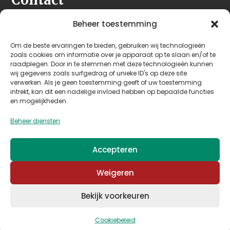
Seeleman & Hoogendoorn
Beheer toestemming
Nijverheidsweg 7
Om de beste ervaringen te bieden, gebruiken wij technologieën
3628 GD Kockengen
zoals cookies om informatie over je apparaat op te slaan en/of te
Nederland
raadplegen. Door in te stemmen met deze technologieën kunnen
wij gegevens zoals surfgedrag of unieke ID's op deze site
verwerken. Als je geen toestemming geeft of uw toestemming
+31 (0)346 242 114
intrekt, kan dit een nadelige invloed hebben op bepaalde functies
info@seehoo.nl
en mogelijkheden.
Beheer diensten
Accepteren
© 2026 Seeleman & Hoogendoorn - Mede mogelijk
Weigeren
gemaakt door
Arimpex B.V.
Bekijk voorkeuren
Algemene voorwaarden
–
Privacy & cookies
Cookiebeleid