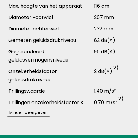
Max. hoogte van het apparaat
116 cm
Diameter voorwiel
207 mm
Diameter achterwiel
232 mm
Gemeten geluidsdrukniveau
82 dB(A)
Gegarandeerd
96 dB(A)
geluidsvermogensniveau
2)
Onzekerheidsfactor
2 dB(A)
geluidsdrukniveau
Trillingswaarde
1.40 m/s²
2)
Trillingen onzekerheidsfactor K
0.70 m/s²
New content has been loaded.
Minder weergeven