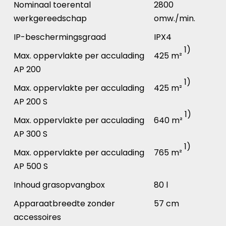
Nominaal toerental
2800
werkgereedschap
omw./min.
IP-beschermingsgraad
IPX4
1)
Max. oppervlakte per acculading
425 m²
AP 200
1)
Max. oppervlakte per acculading
425 m²
AP 200 S
1)
Max. oppervlakte per acculading
640 m²
AP 300 S
1)
Max. oppervlakte per acculading
765 m²
AP 500 S
Inhoud grasopvangbox
80 l
Apparaatbreedte zonder
57 cm
accessoires