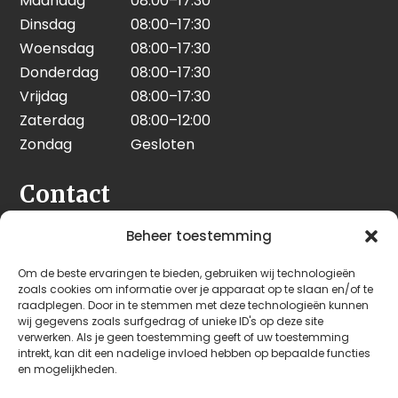
Maandag
08:00–17:30
Dinsdag
08:00–17:30
Woensdag
08:00–17:30
Donderdag
08:00–17:30
Vrijdag
08:00–17:30
Zaterdag
08:00–12:00
Zondag
Gesloten
Contact
Seeleman & Hoogendoorn
Beheer toestemming
Nijverheidsweg 7
Om de beste ervaringen te bieden, gebruiken wij technologieën
3628 GD Kockengen
zoals cookies om informatie over je apparaat op te slaan en/of te
Nederland
raadplegen. Door in te stemmen met deze technologieën kunnen
wij gegevens zoals surfgedrag of unieke ID's op deze site
verwerken. Als je geen toestemming geeft of uw toestemming
+31 (0)346 242 114
intrekt, kan dit een nadelige invloed hebben op bepaalde functies
info@seehoo.nl
en mogelijkheden.