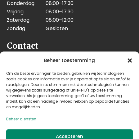
Donderdag
08:00–17:30
Vrijdag
08:00–17:30
Zaterdag
08:00–12:00
Zondag
Gesloten
Contact
Seeleman & Hoogendoorn
Beheer toestemming
Nijverheidsweg 7
Om de beste ervaringen te bieden, gebruiken wij technologieën
3628 GD Kockengen
zoals cookies om informatie over je apparaat op te slaan en/of te
Nederland
raadplegen. Door in te stemmen met deze technologieën kunnen
wij gegevens zoals surfgedrag of unieke ID's op deze site
verwerken. Als je geen toestemming geeft of uw toestemming
+31 (0)346 242 114
intrekt, kan dit een nadelige invloed hebben op bepaalde functies
info@seehoo.nl
en mogelijkheden.
Beheer diensten
Accepteren