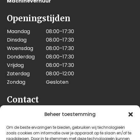
Machineverhuur
Openingstijden
Maandag
08:00–17:30
Dinsdag
08:00–17:30
Woensdag
08:00–17:30
Donderdag
08:00–17:30
Vrijdag
08:00–17:30
Zaterdag
08:00–12:00
Zondag
Gesloten
Contact
Seeleman & Hoogendoorn
Beheer toestemming
Nijverheidsweg 7
Om de beste ervaringen te bieden, gebruiken wij technologieën
3628 GD Kockengen
zoals cookies om informatie over je apparaat op te slaan en/of te
Nederland
raadplegen. Door in te stemmen met deze technologieën kunnen