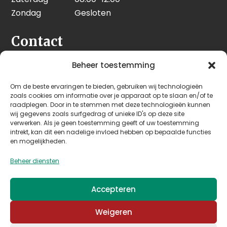
Zondag
Gesloten
Contact
Seeleman & Hoogendoorn
Beheer toestemming
Nijverheidsweg 7
Om de beste ervaringen te bieden, gebruiken wij technologieën
3628 GD Kockengen
zoals cookies om informatie over je apparaat op te slaan en/of te
Nederland
raadplegen. Door in te stemmen met deze technologieën kunnen
wij gegevens zoals surfgedrag of unieke ID's op deze site
verwerken. Als je geen toestemming geeft of uw toestemming
+31 (0)346 242 114
intrekt, kan dit een nadelige invloed hebben op bepaalde functies
info@seehoo.nl
en mogelijkheden.
Beheer diensten
Accepteren
© 2026 Seeleman & Hoogendoorn - Mede mogelijk
Weigeren
gemaakt door
Arimpex B.V.