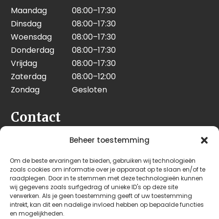
Maandag
08:00–17:30
Dinsdag
08:00–17:30
Woensdag
08:00–17:30
Donderdag
08:00–17:30
Vrijdag
08:00–17:30
Zaterdag
08:00–12:00
Zondag
Gesloten
Contact
Seeleman & Hoogendoorn
Beheer toestemming
Nijverheidsweg 7
Om de beste ervaringen te bieden, gebruiken wij technologieën
3628 GD Kockengen
zoals cookies om informatie over je apparaat op te slaan en/of te
Nederland
raadplegen. Door in te stemmen met deze technologieën kunnen
wij gegevens zoals surfgedrag of unieke ID's op deze site
verwerken. Als je geen toestemming geeft of uw toestemming
+31 (0)346 242 114
intrekt, kan dit een nadelige invloed hebben op bepaalde functies
info@seehoo.nl
en mogelijkheden.