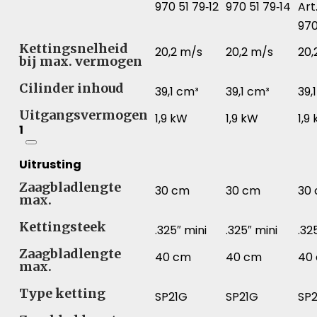
970 51 79‑12
970 51 79‑14
Art.
970
Kettingsnelheid
20,2 m/s
20,2 m/s
20,
bij max. vermogen
Cilinder inhoud
39,1 cm³
39,1 cm³
39,
Uitgangsvermogen
1,9 kW
1,9 kW
1,9
1
Uitrusting
Zaagbladlengte
30 cm
30 cm
30
max.
Kettingsteek
.325″ mini
.325″ mini
.32
Zaagbladlengte
40 cm
40 cm
40
max.
Type ketting
SP21G
SP21G
SP