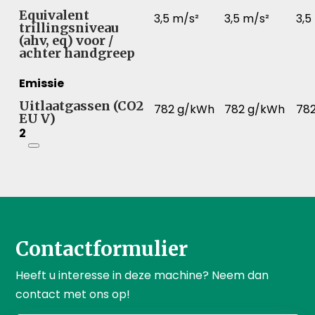
Equivalent
3,5 m/s²
3,5 m/s²
3,5
trillingsniveau
(ahv, eq) voor /
achter handgreep
Emissie
Uitlaatgassen (CO2
782 g/kWh
782 g/kWh
78
EU V)
2
Contactformulier
Heeft u interesse in deze machine? Neem dan
contact met ons op!