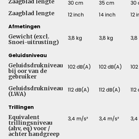
Zaagblad lengte
30 cm
35 cm
30
Zaagblad lengte
12 inch
14 inch
12 
Afmetingen
Gewicht (excl.
3,8 kg
3,8 kg
3,8
Snoei-uitrusting)
Geluidsniveau
Geluidsdrukniveau
102 dB(A)
102 dB(A)
102
bij oor van de
gebruiker
Geluidsdrukniveau
112 dB(A)
112 dB(A)
112
(LWA)
Trillingen
Equivalent
3,4 m/s²
3,4 m/s²
3,4
trillingsniveau
(ahv, eq) voor /
achter handgreep