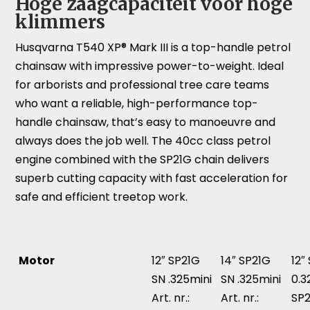
Hoge zaagcapaciteit voor hoge
klimmers
Husqvarna T540 XP® Mark III is a top-handle petrol
chainsaw with impressive power-to-weight. Ideal
for arborists and professional tree care teams
who want a reliable, high-performance top-
handle chainsaw, that’s easy to manoeuvre and
always does the job well. The 40cc class petrol
engine combined with the SP21G chain delivers
superb cutting capacity with fast acceleration for
safe and efficient treetop work.
Motor
12″ SP21G
14″ SP21G
12″
SN .325mini
SN .325mini
0.3
Art. nr.:
Art. nr.:
SP