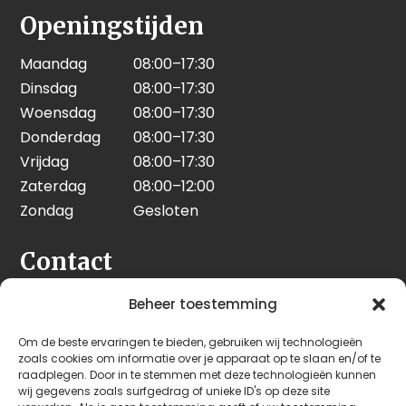
Openingstijden
Maandag
08:00–17:30
Dinsdag
08:00–17:30
Woensdag
08:00–17:30
Donderdag
08:00–17:30
Vrijdag
08:00–17:30
Zaterdag
08:00–12:00
Zondag
Gesloten
Contact
Seeleman & Hoogendoorn
Beheer toestemming
Nijverheidsweg 7
Om de beste ervaringen te bieden, gebruiken wij technologieën
3628 GD Kockengen
zoals cookies om informatie over je apparaat op te slaan en/of te
Nederland
raadplegen. Door in te stemmen met deze technologieën kunnen
wij gegevens zoals surfgedrag of unieke ID's op deze site