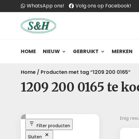
WhatsApp ons!
Volg ons op Facebook!
HOME
NIEUW
GEBRUIKT
MERKEN
Home
/
Producten met tag “1209 200 0165”
1209 200 0165 te k
Enig res
Filter producten
Sluiten