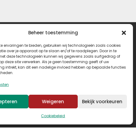
Beheer toestemming
e ervaringen te bieden, gebruiken wij technologieën zoals cookies
n
Contact
ie over je apparaat op te slaan en/of te raadplegen. Door in te
t deze technologieën kunnen wij gegevens zoals surfgedrag of
 op deze site verwerken. Als je geen toestemming geeft of uw
:30
Seeleman & Hoogendoorn
g intrekt, kan dit een nadelige invloed hebben op bepaalde functies
:30
Nijverheidsweg 7
kheden.
:30
3628 GD Kockengen
nsten
:30
Nederland
:30
+31 (0)346 242 114
epteren
Weigeren
Bekijk voorkeuren
:00
info@seehoo.nl
n
Cookiebeleid