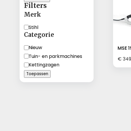
Filters
Merk
Merk
Stihl
Categorie
Categorie
Nieuw
MSE 1
Tuin- en parkmachines
€
349
Kettingzagen
Toepassen