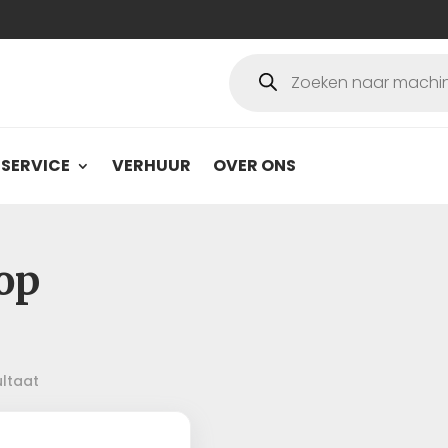
Producten
zoeken
SERVICE
VERHUUR
OVER ONS
oop
ultaat