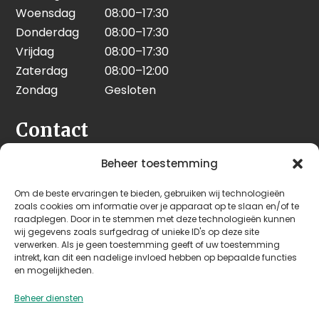
Woensdag
08:00–17:30
Donderdag
08:00–17:30
Vrijdag
08:00–17:30
Zaterdag
08:00–12:00
Zondag
Gesloten
Contact
Seeleman & Hoogendoorn
Beheer toestemming
Nijverheidsweg 7
Om de beste ervaringen te bieden, gebruiken wij technologieën
3628 GD Kockengen
zoals cookies om informatie over je apparaat op te slaan en/of te
Nederland
raadplegen. Door in te stemmen met deze technologieën kunnen
wij gegevens zoals surfgedrag of unieke ID's op deze site
verwerken. Als je geen toestemming geeft of uw toestemming
+31 (0)346 242 114
intrekt, kan dit een nadelige invloed hebben op bepaalde functies
info@seehoo.nl
en mogelijkheden.
Beheer diensten