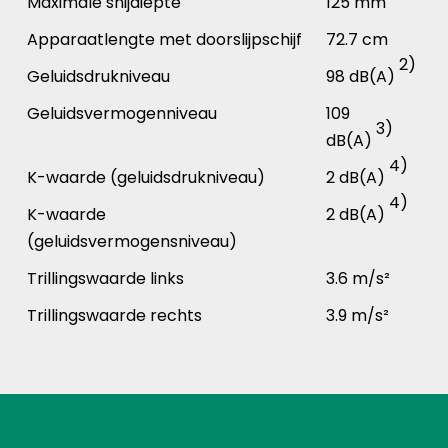
Maximale snijdiepte
125 mm
Apparaatlengte met doorslijpschijf
72.7 cm
2)
Geluidsdrukniveau
98 dB(A)
Geluidsvermogenniveau
109
3)
dB(A)
4)
K-waarde (geluidsdrukniveau)
2 dB(A)
4)
K-waarde
2 dB(A)
(geluidsvermogensniveau)
Trillingswaarde links
3.6 m/s²
Trillingswaarde rechts
3.9 m/s²