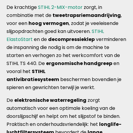
De krachtige
STIHL 2-MIX-motor
zorgt, in
combinatie met de
tweetrapsriemaandrijving
,
voor een
hoog vermogen
, zodat je veeleisende
slijpopdrachten goed kan uitvoeren.
STIHL
ElastoStart
en de
decompressieklep
verminderen
de inspanning die nodig is om de machine te
starten en verhogen zo het werkcomfort van de
STIHL TS 440. De
ergonomische handgreep
en
vooral het
STIHL
antivibratiesysteem
beschermen bovendien je
spieren en gewrichten terwijl je werkt.
De
elektronische waterregeling
zorgt
automatisch voor een optimale koeling van de
doorslijpschijf en helpt om het slijpstof te binden.
Praktisch en onderhoudsvriendelijk: het
longlife-
luchtfiltersysteem
bevordert de
lange