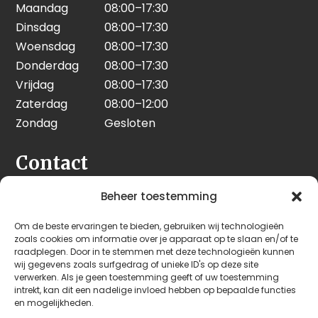
Maandag
08:00–17:30
Dinsdag
08:00–17:30
Woensdag
08:00–17:30
Donderdag
08:00–17:30
Vrijdag
08:00–17:30
Zaterdag
08:00–12:00
Zondag
Gesloten
Contact
Seeleman & Hoogendoorn
Beheer toestemming
Nijverheidsweg 7
Om de beste ervaringen te bieden, gebruiken wij technologieën
3628 GD Kockengen
zoals cookies om informatie over je apparaat op te slaan en/of te
Nederland
raadplegen. Door in te stemmen met deze technologieën kunnen
wij gegevens zoals surfgedrag of unieke ID's op deze site
verwerken. Als je geen toestemming geeft of uw toestemming
+31 (0)346 242 114
intrekt, kan dit een nadelige invloed hebben op bepaalde functies
info@seehoo.nl
en mogelijkheden.