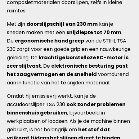
composietmaterialen doorslijpen, zelfs in kleine
ruimtes.
Met zijn
doorslijpschijf van 230 mm
kan je
sneden maken met een
snijdiepte tot 70 mm
.
De
ergonomische handgreep
van de STIHL TSA
230 zorgt voor een goede grip en een nauwkeurige
geleiding. De
krachtige borstelloze EC-motor is
zeer slijtvast
. De
elektronische besturing past
het zaagvermogen en de snelheid
voortdurend
aan in functie van het te snijden materiaal.
Omdat hij emissievrij werkt, kan je de
accudoorslijper TSA 230
ook zonder problemen
binnenshuis gebruiken
, bijvoorbeeld in
werkplaatsen of loodsen. Als je de machine binnen
gebruikt, is het belangrijk om
het stof dat
vrijkomt tijdens het slijpen direct te binden
.