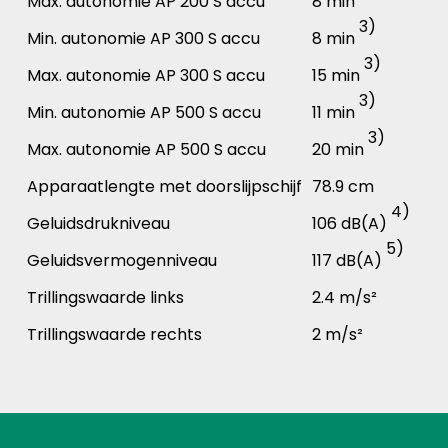
Max. autonomie AP 200 S accu
8 min
3)
Min. autonomie AP 300 S accu
8 min
3)
Max. autonomie AP 300 S accu
15 min
3)
Min. autonomie AP 500 S accu
11 min
3)
Max. autonomie AP 500 S accu
20 min
Apparaatlengte met doorslijpschijf
78.9 cm
4)
Geluidsdrukniveau
106 dB(A)
5)
Geluidsvermogenniveau
117 dB(A)
Trillingswaarde links
2.4 m/s²
Trillingswaarde rechts
2 m/s²