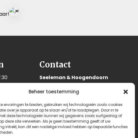
aar!
n
Contact
:30
Seeleman & Hoogendoorn
:30
Nijverheidsweg 7
Beheer toestemming
:30
3628 GD Kockengen
:30
Nederland
e ervaringen te bieden, gebruiken wij technologieën zoals cookies
:30
ie over je apparaat op te slaan en/of te raadplegen. Door in te
+31 (0)346 242 114
t deze technologieën kunnen wij gegevens zoals surfgedrag of
:00
 op deze site verwerken. Als je geen toestemming geeft of uw
info@seehoo.nl
n
g intrekt, kan dit een nadelige invloed hebben op bepaalde functies
kheden.