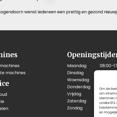
ogendoorn wenst iedereen een prettig en gezond nieuwj
hines
Openingstijde
 machines
Maandag
08:00–17
kte machines
Dinsdag
08:00–17
Woensdag
08:00–17
ice
Donderdag
08:00–17
Om de best
Vrijdag
08:00–17
om informat
oud
stemmen me
Zaterdag
08:00–12
ie
unieke ID's
Zondag
Geslote
toestemmin
elen
en mogelij