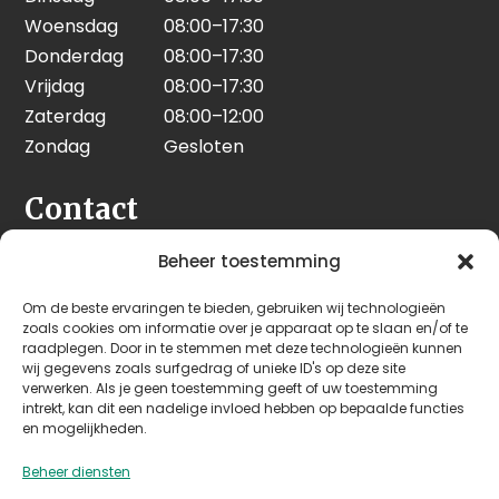
Woensdag
08:00–17:30
Donderdag
08:00–17:30
Vrijdag
08:00–17:30
Zaterdag
08:00–12:00
Zondag
Gesloten
Contact
Seeleman & Hoogendoorn
Beheer toestemming
Nijverheidsweg 7
Om de beste ervaringen te bieden, gebruiken wij technologieën
3628 GD Kockengen
zoals cookies om informatie over je apparaat op te slaan en/of te
Nederland
raadplegen. Door in te stemmen met deze technologieën kunnen
wij gegevens zoals surfgedrag of unieke ID's op deze site
verwerken. Als je geen toestemming geeft of uw toestemming
+31 (0)346 242 114
intrekt, kan dit een nadelige invloed hebben op bepaalde functies
info@seehoo.nl
en mogelijkheden.
Beheer diensten